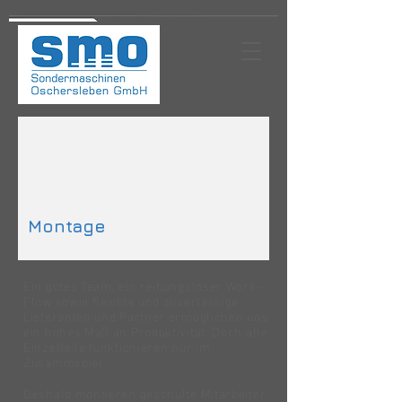
Montage
Ein gutes Team, ein reibungsloser Work-
Flow sowie flexible und zuverlässige
Lieferanten und Partner ermöglichen uns
ein hohes Maß an Produktivität. Doch alle
Einzelteile funktionieren nur im
Zusammspiel.
Deshalb montieren geschulte Mitarbeiter