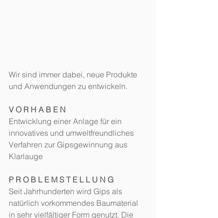
Wir sind immer dabei, neue Produkte 
und Anwendungen zu entwickeln.
V O R H A B E N
Entwicklung einer Anlage für ein 
innovatives und umweltfreundliches 
Verfahren zur Gipsgewinnung aus 
Klarlauge
P R O B L E M S T E L L U N G
Seit Jahrhunderten wird Gips als 
natürlich vorkommendes Baumaterial 
in sehr vielfältiger Form genutzt. Die 